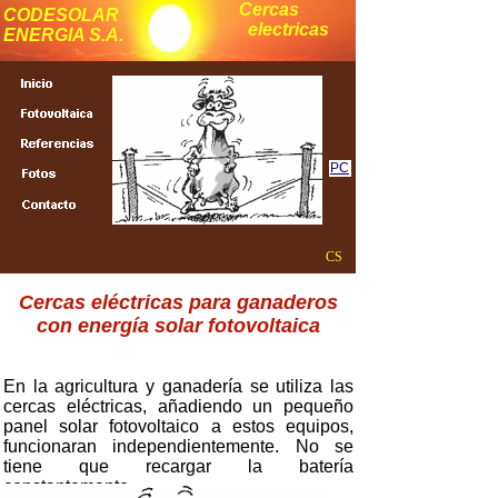
Cercas
CODESOLAR
electricas
ENERGIA S.A.
PC
CS
Cercas eléctricas para ganaderos
con energía solar fotovoltaica
En la agricultura y ganadería se utiliza las
cercas eléctricas, añadiendo un pequeño
panel solar fotovoltaico a estos equipos,
funcionaran independientemente. No se
tiene que recargar la batería
constantemente.