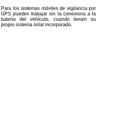
Para los sistemas móviles de vigilancia por
GPS pueden trabajar sin la conexiona a la
batería del vehículo, cuando tienen su
propio sistema solar incorporado.
::::::::
0984989688
CodeSolarEnergia S. A.
Comunicación Desarrollo Tecnología
y Energía Solar
Quito
, Ecuador, Sudamérica